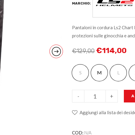
MARCHIO:
Pantaloni in cordura Ls2 Chart
protezioni sulle ginocchia e anc
€
114,00
€
129,00
S
M
L
-
+
A
Aggiungi alla lista dei desid
COD:
N/A