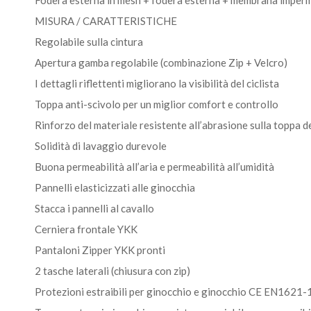
Fodera esterna in mesh + fodera esterna + membrana impermea
MISURA / CARATTERISTICHE
Regolabile sulla cintura
Apertura gamba regolabile (combinazione Zip + Velcro)
I dettagli riflettenti migliorano la visibilità del ciclista
Toppa anti-scivolo per un miglior comfort e controllo
Rinforzo del materiale resistente all’abrasione sulla toppa d
Solidità di lavaggio durevole
Buona permeabilità all’aria e permeabilità all’umidità
Pannelli elasticizzati alle ginocchia
Stacca i pannelli al cavallo
Cerniera frontale YKK
Pantaloni Zipper YKK pronti
2 tasche laterali (chiusura con zip)
Protezioni estraibili per ginocchio e ginocchio CE EN1621-1