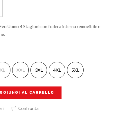
 Evo Uomo 4 Stagioni con fodera interna removibile e
he.
XL
XXL
3XL
4XL
5XL
GGIUNGI AL CARRELLO
eri
Confronta