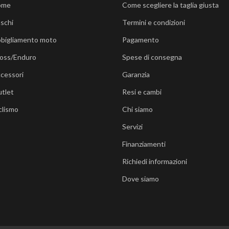
ome
Come scegliere la taglia giusta
schi
Termini e condizioni
bigliamento moto
Pagamento
oss/Enduro
Spese di consegna
cessori
Garanzia
tlet
Resi e cambi
clismo
Chi siamo
Servizi
Finanziamenti
Richiedi informazioni
Dove siamo