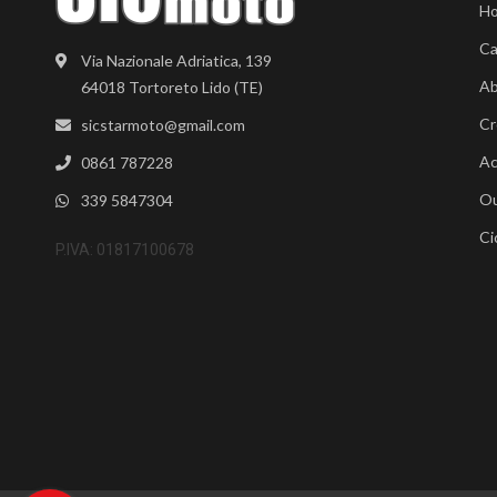
H
Ca
Via Nazionale Adriatica, 139
Ab
64018 Tortoreto Lido (TE)
Cr
sicstarmoto@gmail.com
Ac
0861 787228
Ou
339 5847304
Ci
P.IVA: 01817100678