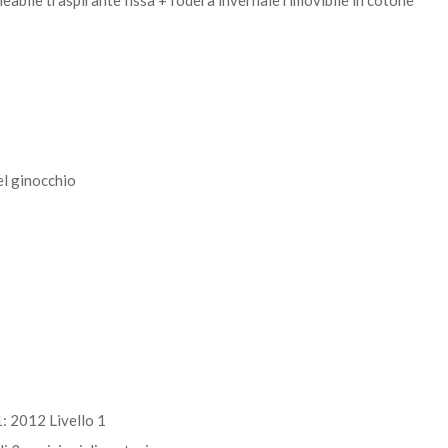
bile traspirante fissa + fodera invernale rimovibile in cotone
el ginocchio
: 2012 Livello 1