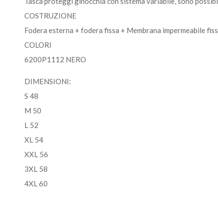
Tasca proteggi ginocchia con sistema variabile, sono possibil
COSTRUZIONE
Fodera esterna + fodera fissa + Membrana impermeabile fiss
COLORI
6200P1112 NERO
DIMENSIONI:
S 48
M 50
L 52
XL 54
XXL 56
3XL 58
4XL 60