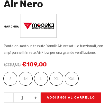
Air Nero
MARCHIO:
Pantaloni moto in tessuto Yannik Air versatili e funzionali, con
ampi pannelli in rete AirFlow per una grande ventilazione.
€
109,00
€
119,90
S
M
L
XL
XXL
-
+
AGGIUNGI AL CARRELLO