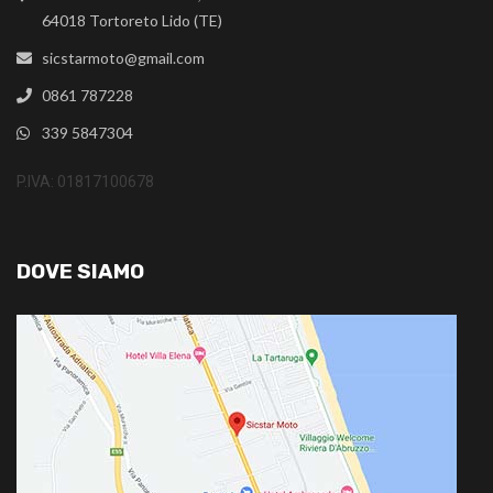
64018 Tortoreto Lido (TE)
sicstarmoto@gmail.com
0861 787228
339 5847304
P.IVA: 01817100678
DOVE SIAMO