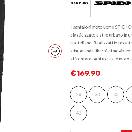
MARCHIO:
I pantaloni moto uomo SPIDI Ch
elasticizzato e stile urbano in 
quotidiano. Realizzati in tessut
slim, grande libertà di moviment
affrontare ogni uscita in moto c
€
169,90
28
30
32
42