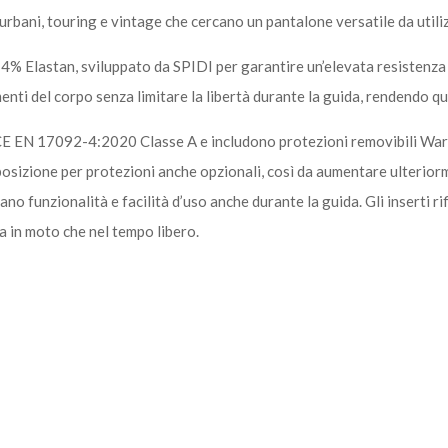
urbani, touring e vintage che cercano un pantalone versatile da utili
on 4% Elastan, sviluppato da SPIDI per garantire un’elevata resisten
imenti del corpo senza limitare la libertà durante la guida, rendendo qu
CE EN 17092-4:2020 Classe A e includono protezioni removibili Warrior
sposizione per protezioni anche opzionali, così da aumentare ulteriorme
ano funzionalità e facilità d’uso anche durante la guida. Gli inserti rif
a in moto che nel tempo libero.