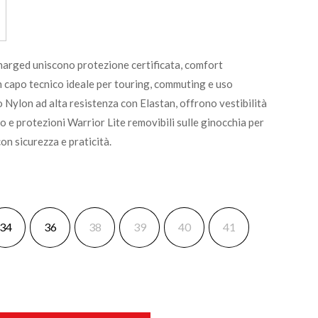
arged uniscono protezione certificata, comfort
un capo tecnico ideale per touring, commuting e uso
o Nylon ad alta resistenza con Elastan, offrono vestibilità
o e protezioni Warrior Lite removibili sulle ginocchia per
on sicurezza e praticità.
34
36
38
39
40
41