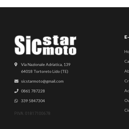
E
H
Ca
Via Nazionale Adriatica, 139
Ab
64018 Tortoreto Lido (TE)
Cr
sicstarmoto@gmail.com
Ac
0861 787228
Ou
339 5847304
Ci
P.IVA: 01817100678