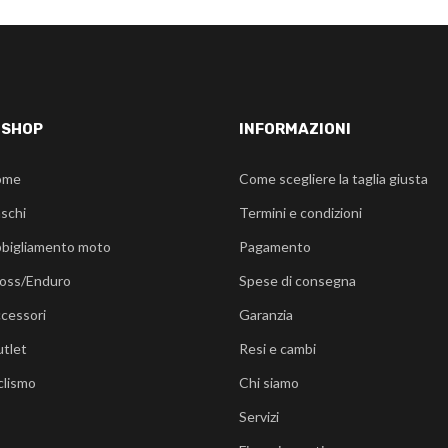
-SHOP
INFORMAZIONI
ome
Come scegliere la taglia giusta
schi
Termini e condizioni
bigliamento moto
Pagamento
oss/Enduro
Spese di consegna
cessori
Garanzia
tlet
Resi e cambi
clismo
Chi siamo
Servizi