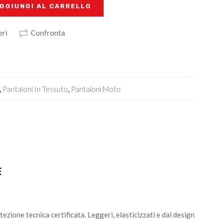
GGIUNGI AL CARRELLO
eri
Confronta
,
Pantaloni In Tessuto
,
Pantaloni Moto
E
zione tecnica certificata. Leggeri, elasticizzati e dal design