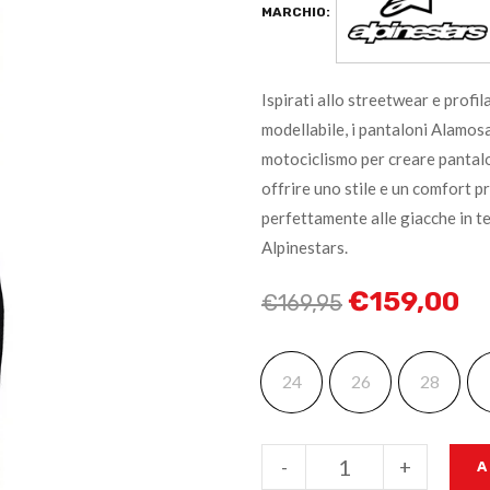
MARCHIO:
Ispirati allo streetwear e prof
modellabile, i pantaloni Alamos
motociclismo per creare pantalon
offrire uno stile e un comfort 
perfettamente alle giacche in t
Alpinestars.
€
159,00
€
169,95
24
26
28
-
+
A