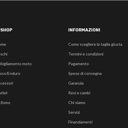
-SHOP
INFORMAZIONI
ome
Come scegliere la taglia giusta
schi
Termini e condizioni
bigliamento moto
Pagamento
oss/Enduro
Spese di consegna
cessori
Garanzia
tlet
Resi e cambi
clismo
Chi siamo
Servizi
Finanziamenti