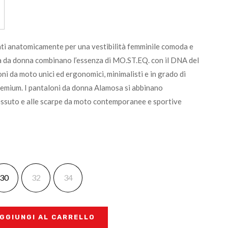
ilati anatomicamente per una vestibilità femminile comoda e
a da donna combinano l’essenza di MO.ST.EQ. con il DNA del
i da moto unici ed ergonomici, minimalisti e in grado di
premium. I pantaloni da donna Alamosa si abbinano
essuto e alle scarpe da moto contemporanee e sportive
30
32
34
GGIUNGI AL CARRELLO