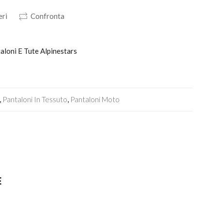
eri
Confronta
taloni E Tute Alpinestars
,
Pantaloni In Tessuto
,
Pantaloni Moto
E