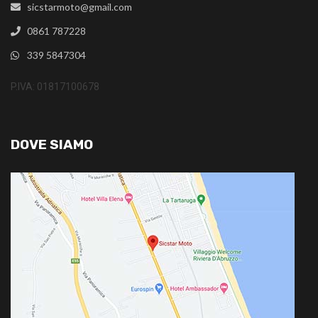
sicstarmoto@gmail.com
0861 787228
339 5847304
P.IVA: 01817100678
DOVE SIAMO