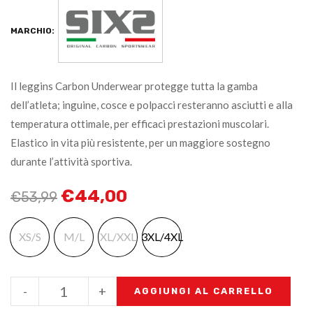
MARCHIO:
Il leggins Carbon Underwear protegge tutta la gamba
dell’atleta; inguine, cosce e polpacci resteranno asciutti e alla
temperatura ottimale, per efficaci prestazioni muscolari.
Elastico in vita più resistente, per un maggiore sostegno
durante l’attività sportiva.
€
44,00
€
53,99
XS/S
M/L
XL/XXL
3XL/4XL
-
+
AGGIUNGI AL CARRELLO