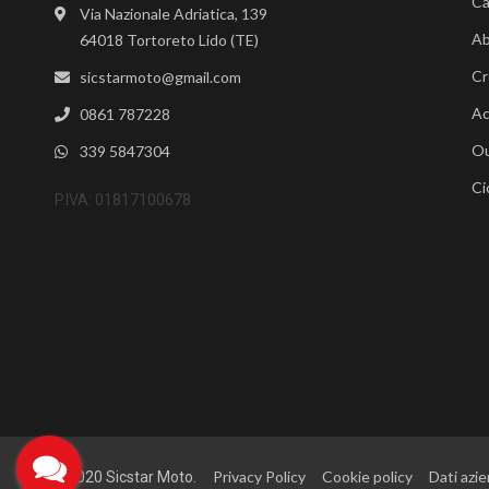
Ca
Via Nazionale Adriatica, 139
Ab
64018 Tortoreto Lido (TE)
Cr
sicstarmoto@gmail.com
Ac
0861 787228
Ou
339 5847304
Ci
P.IVA: 01817100678
Privacy Policy
Cookie policy
Dati azie
©2020 Sicstar Moto.