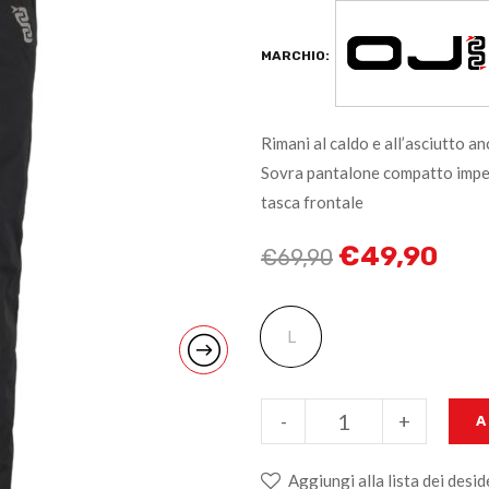
MARCHIO:
Rimani al caldo e all’asciutto 
Sovra pantalone compatto imper
tasca frontale
€
49,90
€
69,90
L
-
+
A
Aggiungi alla lista dei desid