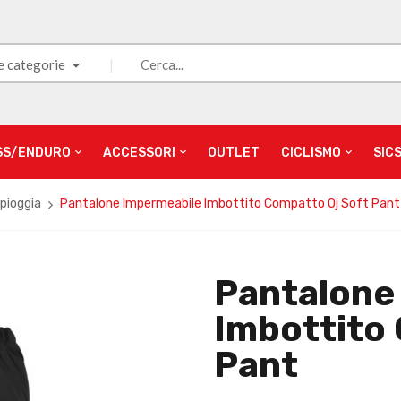
e categorie
SS/ENDURO
ACCESSORI
OUTLET
CICLISMO
SIC
ipioggia
Pantalone Impermeabile Imbottito Compatto Oj Soft Pant
Pantalone
Imbottito
Pant