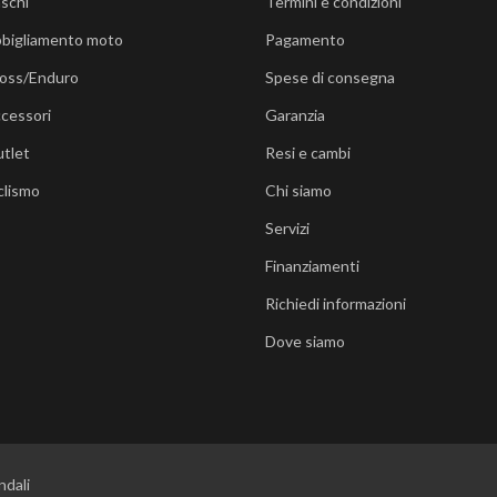
schi
Termini e condizioni
bigliamento moto
Pagamento
oss/Enduro
Spese di consegna
cessori
Garanzia
tlet
Resi e cambi
clismo
Chi siamo
Servizi
Finanziamenti
Richiedi informazioni
Dove siamo
ndali