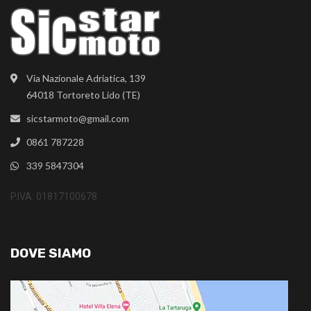
Via Nazionale Adriatica, 139
64018 Tortoreto Lido (TE)
sicstarmoto@gmail.com
0861 787228
339 5847304
P.IVA: 01817100678
DOVE SIAMO