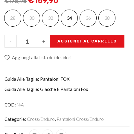
€
159,90
€
178,95
28
30
32
34
36
38
-
+
AGGIUNGI AL CARRELLO
Aggiungi alla lista dei desideri
Guida Alle Taglie: Pantaloni FOX
Guida Alle Taglie: Giacche E Pantaloni Fox
COD:
N/A
Categorie:
Cross/Enduro
,
Pantaloni Cross/enduro