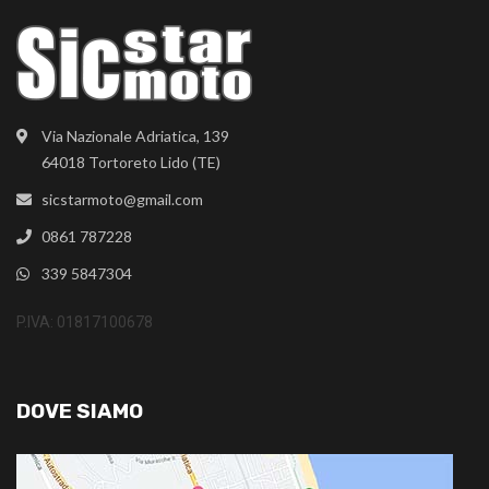
Via Nazionale Adriatica, 139
64018 Tortoreto Lido (TE)
sicstarmoto@gmail.com
0861 787228
339 5847304
P.IVA: 01817100678
DOVE SIAMO