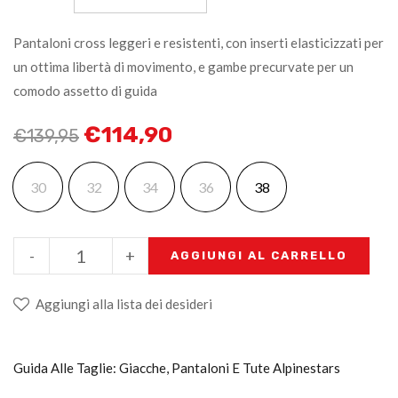
Pantaloni cross leggeri e resistenti, con inserti elasticizzati per
un ottima libertà di movimento, e gambe precurvate per un
comodo assetto di guida
€
114,90
€
139,95
30
32
34
36
38
-
+
AGGIUNGI AL CARRELLO
Aggiungi alla lista dei desideri
Guida Alle Taglie: Giacche, Pantaloni E Tute Alpinestars