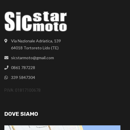
Via Nazionale Adriatica, 139
64018 Tortoreto Lido (TE)
sicstarmoto@gmail.com
0861 787228
339 5847304
P.IVA: 01817100678
DOVE SIAMO