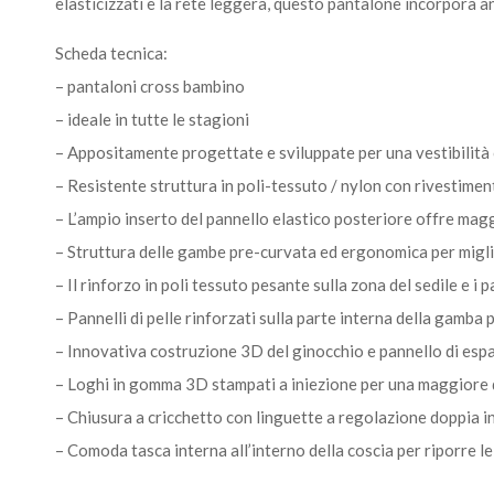
elasticizzati e la rete leggera, questo pantalone incorpora an
Scheda tecnica:
– pantaloni cross bambino
– ideale in tutte le stagioni
– Appositamente progettate e sviluppate per una vestibilità o
– Resistente struttura in poli-tessuto / nylon con rivestime
– L’ampio inserto del pannello elastico posteriore offre maggi
– Struttura delle gambe pre-curvata ed ergonomica per miglio
– Il rinforzo in poli tessuto pesante sulla zona del sedile e i 
– Pannelli di pelle rinforzati sulla parte interna della gamba
– Innovativa costruzione 3D del ginocchio e pannello di esp
– Loghi in gomma 3D stampati a iniezione per una maggiore 
– Chiusura a cricchetto con linguette a regolazione doppia in 
– Comoda tasca interna all’interno della coscia per riporre le