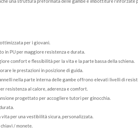
che una struttura preformata delle gambe e imbottiture rinforzate per
ttimizzata per i giovani.
nto in PU per maggiore resistenza e durata.
ore comfort e flessibilità per la vita e la parte bassa della schiena.
rare le prestazioni in posizione di guida.
pannelli nella parte interna delle gambe offrono elevati livelli di resis
 per resistenza al calore, aderenza e comfort.
ansione progettato per accogliere tutori per ginocchia.
durata.
vita per una vestibilità sicura, personalizzata.
 chiavi / monete.