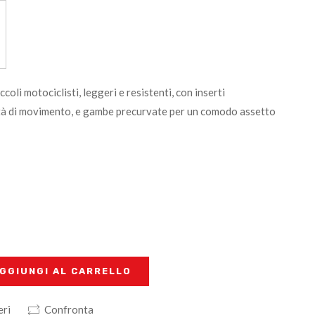
ccoli motociclisti, leggeri e resistenti, con inserti
ertà di movimento, e gambe precurvate per un comodo assetto
GGIUNGI AL CARRELLO
eri
Confronta