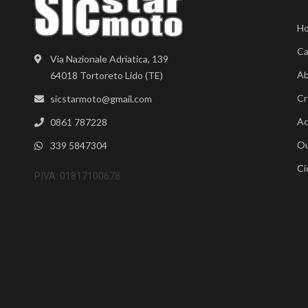
H
Ca
Via Nazionale Adriatica, 139
Ab
64018 Tortoreto Lido (TE)
Cr
sicstarmoto@gmail.com
Ac
0861 787228
Ou
339 5847304
Ci
P.IVA: 01817100678