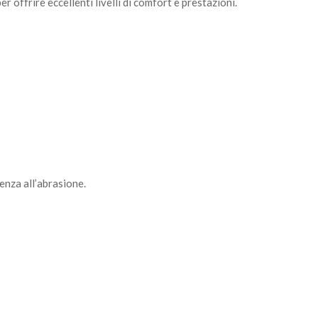
 offrire eccellenti livelli di comfort e prestazioni.
tenza all’abrasione.