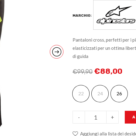
MARCHIO:
Pantaloni cross, perfetti per i pi
elasticizzati per un ottima lib
di guida
€
88,00
€
99,90
22
24
26
-
+
A
Aggiungi alla lista dei desid