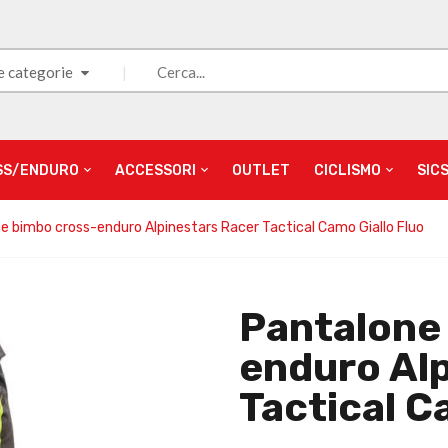
e categorie
SS/ENDURO
ACCESSORI
OUTLET
CICLISMO
SIC
e bimbo cross-enduro Alpinestars Racer Tactical Camo Giallo Fluo
Pantalone
enduro Al
Tactical C