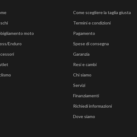
ome
Come scegliere la taglia giusta
schi
Termini e condizioni
bigliamento moto
Pagamento
oss/Enduro
Spese di consegna
cessori
Garanzia
tlet
Resi e cambi
clismo
Chi siamo
Servizi
Finanziamenti
Richiedi informazioni
Dove siamo