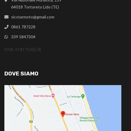
64018 Tortoreto Lido (TE)
sicstarmoto@gmail.com
0861 787228
339 5847304
P.IVA: 01817100678
DOVE SIAMO