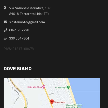
Via Nazionale Adriatica, 139
64018 Tortoreto Lido (TE)
sicstarmoto@gmail.com
0861 787228
339 5847304
P.IVA: 01817100678
DOVE SIAMO