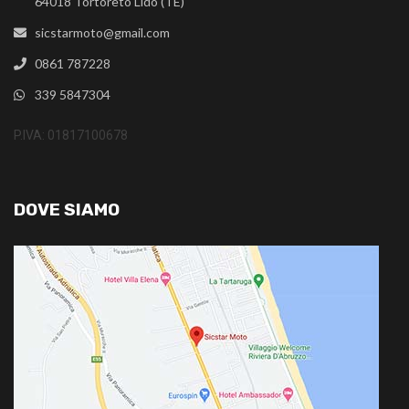
64018 Tortoreto Lido (TE)
sicstarmoto@gmail.com
0861 787228
339 5847304
P.IVA: 01817100678
DOVE SIAMO