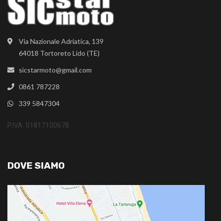
Via Nazionale Adriatica, 139
64018 Tortoreto Lido (TE)
sicstarmoto@gmail.com
0861 787228
339 5847304
P.IVA: 01817100678
DOVE SIAMO