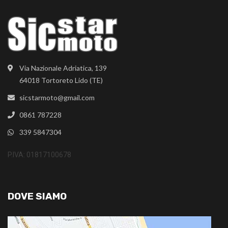
Via Nazionale Adriatica, 139
64018 Tortoreto Lido (TE)
sicstarmoto@gmail.com
0861 787228
339 5847304
P.IVA: 01817100678
DOVE SIAMO