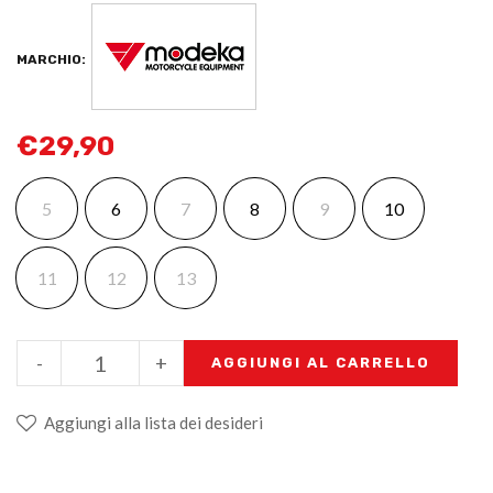
MARCHIO:
€
29,90
5
6
7
8
9
10
11
12
13
-
+
AGGIUNGI AL CARRELLO
Aggiungi alla lista dei desideri