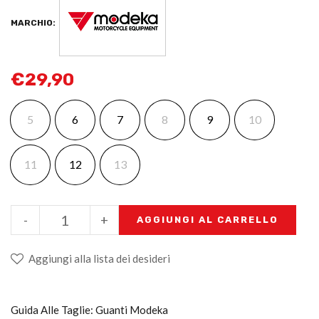
MARCHIO:
€
29,90
5
6
7
8
9
10
11
12
13
-
+
AGGIUNGI AL CARRELLO
Aggiungi alla lista dei desideri
Guida Alle Taglie: Guanti Modeka