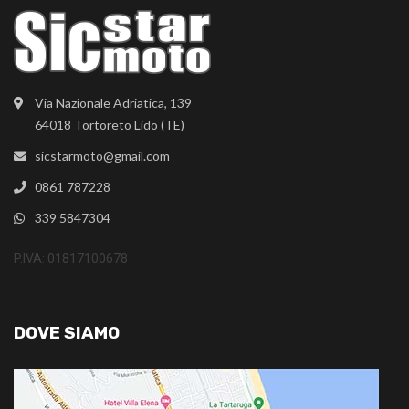
Via Nazionale Adriatica, 139
64018 Tortoreto Lido (TE)
sicstarmoto@gmail.com
0861 787228
339 5847304
P.IVA: 01817100678
DOVE SIAMO