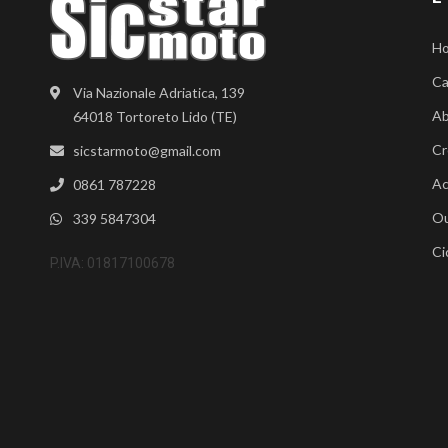
H
Ca
Via Nazionale Adriatica, 139
Ab
64018 Tortoreto Lido (TE)
Cr
sicstarmoto@gmail.com
Ac
0861 787228
Ou
339 5847304
Ci
P.IVA: 01817100678