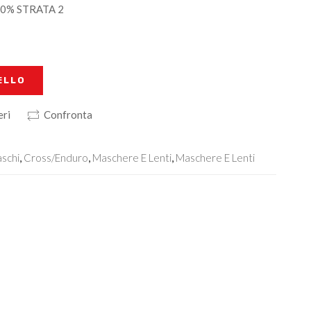
100% STRATA 2
ELLO
eri
Confronta
schi
,
Cross/Enduro
,
Maschere E Lenti
,
Maschere E Lenti