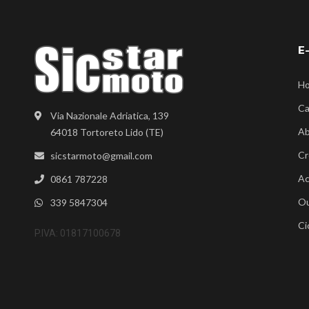
E
H
Ca
Via Nazionale Adriatica, 139
Ab
64018 Tortoreto Lido (TE)
Cr
sicstarmoto@gmail.com
Ac
0861 787228
Ou
339 5847304
Ci
P.IVA: 01817100678