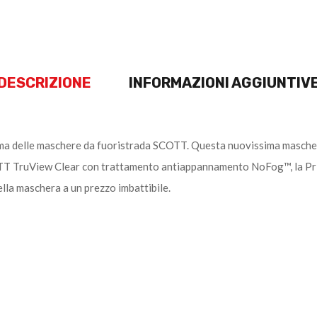
DESCRIZIONE
INFORMAZIONI AGGIUNTIV
a delle maschere da fuoristrada SCOTT. Questa nuovissima maschera è 
COTT TruView Clear con trattamento antiappannamento NoFog™, la Prim
bella maschera a un prezzo imbattibile.