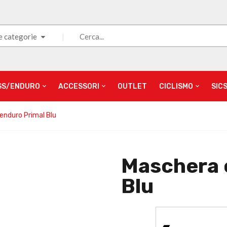
e categorie
SS/ENDURO
ACCESSORI
OUTLET
CICLISMO
SIC
enduro Primal Blu
Maschera 
Blu