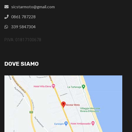
sicstarmoto@gmail.com
0861 787228
339 5847304
P.IVA: 01817100678
DOVE SIAMO