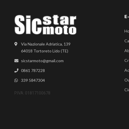
E
H
Ca
Via Nazionale Adriatica, 139
Ab
64018 Tortoreto Lido (TE)
Cr
sicstarmoto@gmail.com
Ac
0861 787228
Ou
339 5847304
Ci
P.IVA: 01817100678