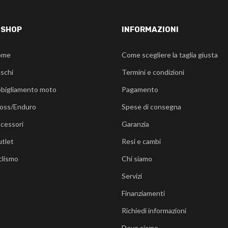
-SHOP
INFORMAZIONI
ome
Come scegliere la taglia giusta
schi
Termini e condizioni
bigliamento moto
Pagamento
oss/Enduro
Spese di consegna
cessori
Garanzia
tlet
Resi e cambi
clismo
Chi siamo
Servizi
Finanziamenti
Richiedi informazioni
Dove siamo