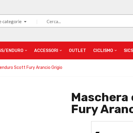
e categorie
SS/ENDURO
ACCESSORI
OUTLET
CICLISMO
SIC
enduro Scott Fury Arancio Grigio
Maschera 
Fury Aranc