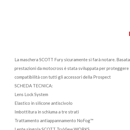
La maschera SCOTT Fury sicuramente si farà notare. Basata s
prestazioni da motocross è stata sviluppata per proteggere la 
compatibilità con tutti gli accessori della Prospect
SCHEDA TECNICA:
Lens Lock System
Elastico in silicone antiscivolo
Imbottitura in schiuma a tre strati
Trattamento antiappannamento NoFog™
Lente singola SCOTT TruView WORKS