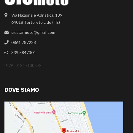
Via Nazionale Adriatica, 139
64018 Tortoreto Lido (TE)
sicstarmoto@gmail.com
0861 787228
339 5847304
P.IVA: 01817100678
DOVE SIAMO