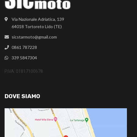
Via Nazionale Adriatica, 139
64018 Tortoreto Lido (TE)
sicstarmoto@gmail.com
0861 787228
339 5847304
P.IVA: 01817100678
DOVE SIAMO