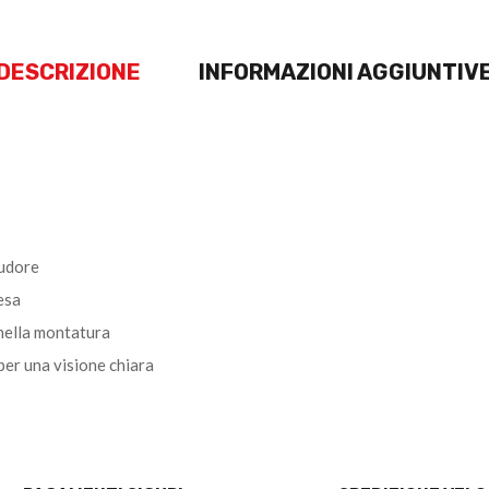
DESCRIZIONE
INFORMAZIONI AGGIUNTIV
sudore
esa
e nella montatura
er una visione chiara