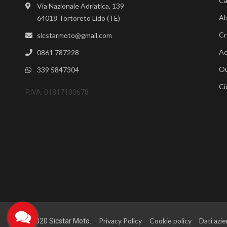
Ca
Via Nazionale Adriatica, 139
Ab
64018 Tortoreto Lido (TE)
Cr
sicstarmoto@gmail.com
Ac
0861 787228
Ou
339 5847304
Ci
P.IVA: 01817100678
Privacy Policy
Cookie policy
Dati azie
©2020 Sicstar Moto.