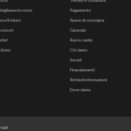
schi
Termini e condizioni
bigliamento moto
Pagamento
oss/Enduro
Spese di consegna
cessori
Garanzia
tlet
Resi e cambi
clismo
Chi siamo
Servizi
Finanziamenti
Richiedi informazioni
Dove siamo
ndali