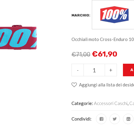
MARCHIO:
Occhiali moto Cross-Enduro 1
€
61,90
€
71,00
-
+
A
Aggiungi alla lista dei desid
Categorie:
Accessori Caschi
,
Ca
Condividi: