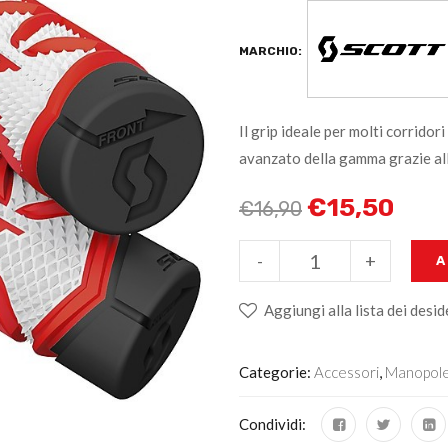
MARCHIO:
Il grip ideale per molti corridor
avanzato della gamma grazie all
€
15,50
€
16,90
-
+
A
Aggiungi alla lista dei desid
Categorie:
Accessori
,
Manopol
Condividi: