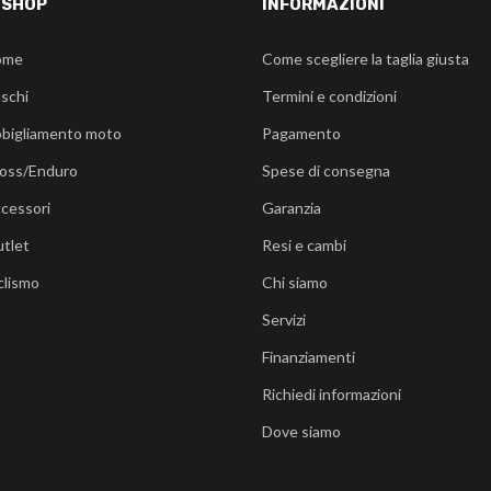
-SHOP
INFORMAZIONI
ome
Come scegliere la taglia giusta
schi
Termini e condizioni
bigliamento moto
Pagamento
oss/Enduro
Spese di consegna
cessori
Garanzia
tlet
Resi e cambi
clismo
Chi siamo
Servizi
Finanziamenti
Richiedi informazioni
Dove siamo