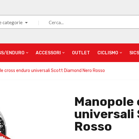
e categorie
SS/ENDURO
ACCESSORI
OUTLET
CICLISMO
SIC
e cross enduro universali Scott Diamond Nero Rosso
Manopole 
universali
Rosso