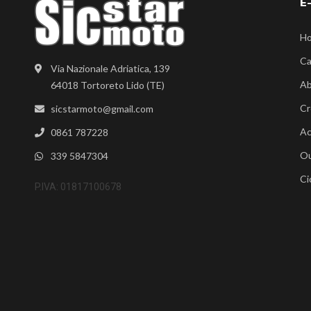
E
H
Ca
Via Nazionale Adriatica, 139
Ab
64018 Tortoreto Lido (TE)
Cr
sicstarmoto@gmail.com
Ac
0861 787228
Ou
339 5847304
Ci
P.IVA: 01817100678