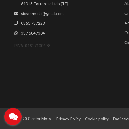
Ab
64018 Tortoreto Lido (TE)
Cr
sicstarmoto@gmail.com
Ac
0861 787228
Ou
339 5847304
Ci
P.IVA: 01817100678
Privacy Policy
Cookie policy
Dati azie
©2020 Sicstar Moto.