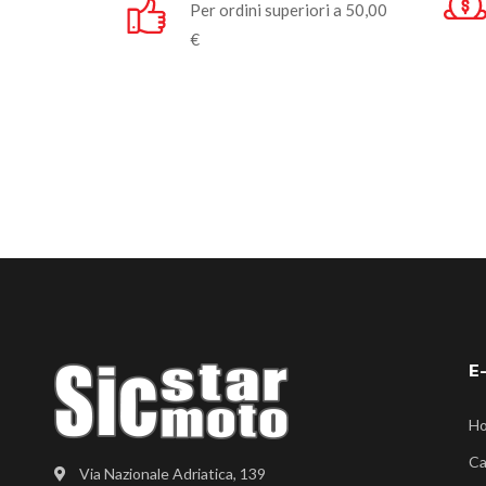
Per ordini superiori a 50,00
€
E
H
Ca
Via Nazionale Adriatica, 139