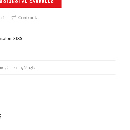
GGIUNGI AL CARRELLO
eri
Confronta
ntaloni SIXS
smo
,
Ciclismo
,
Maglie
E