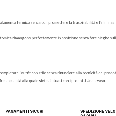
lamento termico senza compromettere la traspirabilità e l’eliminazio
natomica rimangono perfettamente in posizione senza fare pieghe sull
completare l’outfit con stile senza rinunciare alla tecnicità dei prod
re la qualità alla quale siete abituati con i prodotti Underwear.
PAGAMENTI SICURI
SPEDIZIONE VEL
24/48H