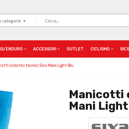
e categorie
SS/ENDURO
ACCESSORI
OUTLET
CICLISMO
SIC
otti ciclistici tecnici Sixs Mani Light Blu
Manicotti c
Mani Light