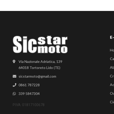
E
H
Ca
Via Nazionale Adriatica, 139
Ab
64018 Tortoreto Lido (TE)
Cr
sicstarmoto@gmail.com
Ac
0861 787228
Ou
339 5847304
Ci
P.IVA: 01817100678