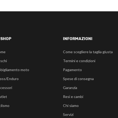
-SHOP
INFORMAZIONI
ome
Come scegliere la taglia giusta
schi
Termini e condizioni
bigliamento moto
Pagamento
oss/Enduro
Spese di consegna
cessori
Garanzia
tlet
Resi e cambi
clismo
Chi siamo
Servizi