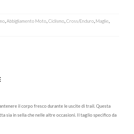
smo
,
Abbigliamento Moto
,
Ciclismo
,
Cross/Enduro
,
Maglie
,
E
ntenere il corpo fresco durante le uscite di trail. Questa
 sia in sella che nelle altre occasioni. Il taglio specifico da