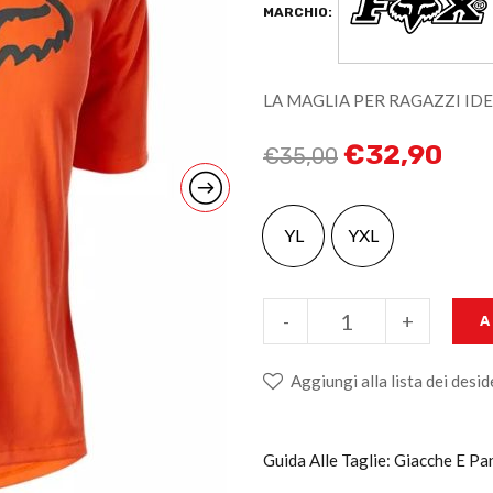
MARCHIO:
LA MAGLIA PER RAGAZZI ID
€
32,90
€
35,00
YL
YXL
-
+
A
Aggiungi alla lista dei desid
Guida Alle Taglie: Giacche E Pa