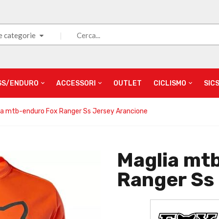
e categorie
SS/ENDURO
ACCESSORI
OUTLET
CICLISMO
SIC
ia mtb-enduro Fox Ranger Ss Jersey Arancione
Maglia mt
Ranger Ss