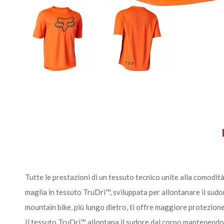
Tutte le prestazioni di un tessuto tecnico unite alla comodit
maglia in tessuto TruDri™, sviluppata per allontanare il sudore
mountain bike, più lungo dietro, ti offre maggiore protezione 
Il tessuto TruDri™ allontana il sudore dal corpo mantenend