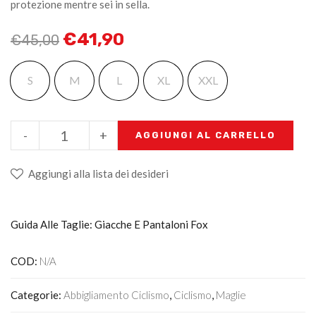
protezione mentre sei in sella.
€
41,90
€
45,00
S
M
L
XL
XXL
-
+
AGGIUNGI AL CARRELLO
Aggiungi alla lista dei desideri
Guida Alle Taglie: Giacche E Pantaloni Fox
COD:
N/A
Categorie:
Abbigliamento Ciclismo
,
Ciclismo
,
Maglie