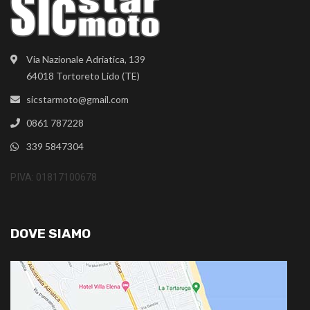
Via Nazionale Adriatica, 139
64018 Tortoreto Lido (TE)
sicstarmoto@gmail.com
0861 787228
339 5847304
P.IVA: 01817100678
DOVE SIAMO