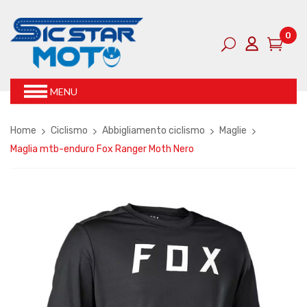
0
MENU
Home
Ciclismo
Abbigliamento ciclismo
Maglie
Maglia mtb-enduro Fox Ranger Moth Nero