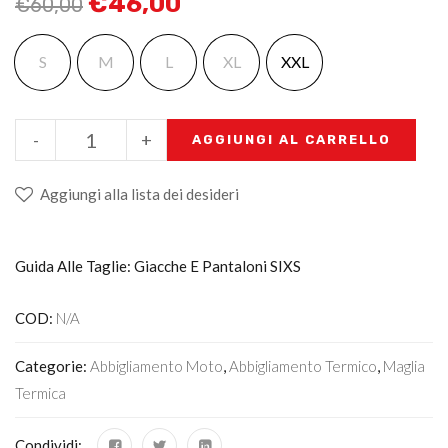
€
46,00
€
60,00
S
M
L
XL
XXL
-
+
AGGIUNGI AL CARRELLO
Aggiungi alla lista dei desideri
Guida Alle Taglie: Giacche E Pantaloni SIXS
COD:
N/A
Categorie:
Abbigliamento Moto
,
Abbigliamento Termico
,
Maglia
Termica
Condividi: