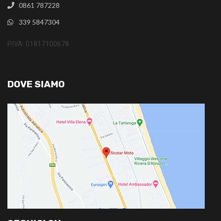
0861 787228
339 5847304
P.IVA: 01817100678
DOVE SIAMO