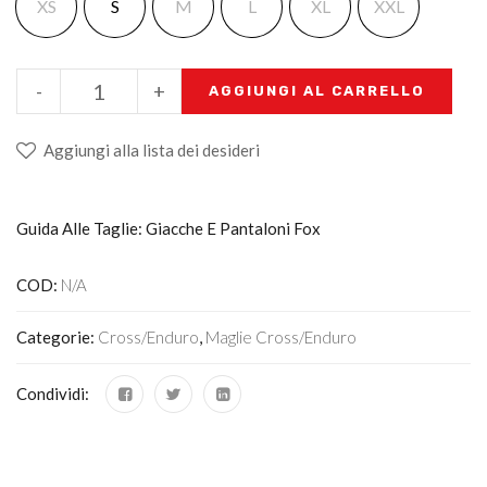
XS
S
M
L
XL
XXL
-
+
AGGIUNGI AL CARRELLO
Aggiungi alla lista dei desideri
Guida Alle Taglie: Giacche E Pantaloni Fox
COD:
N/A
Categorie:
Cross/Enduro
,
Maglie Cross/enduro
Condividi: