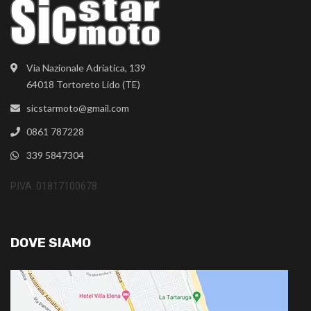
Via Nazionale Adriatica, 139
64018 Tortoreto Lido (TE)
sicstarmoto@gmail.com
0861 787228
339 5847304
P.IVA: 01817100678
DOVE SIAMO