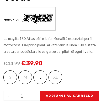
MARCHIO:
La maglia 180 Atlas offre le funzionalità essenziali per il
motocross. Dai principianti ai veterani: la linea 180 è stata
creata per soddisfare le esigenze dei piloti di ogni livello.
€
39,90
€
44,99
S
M
L
XL
-
+
AGGIUNGI AL CARRELLO