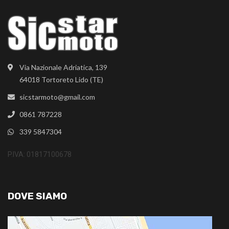
Via Nazionale Adriatica, 139
64018 Tortoreto Lido (TE)
sicstarmoto@gmail.com
0861 787228
339 5847304
P.IVA: 01817100678
DOVE SIAMO