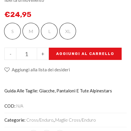
libertà di movimento
€
24,95
S
M
L
XL
-
+
AGGIUNGI AL CARRELLO
Aggiungi alla lista dei desideri
Guida Alle Taglie: Giacche, Pantaloni E Tute Alpinestars
COD:
N/A
Categorie:
Cross/Enduro
,
Maglie Cross/enduro