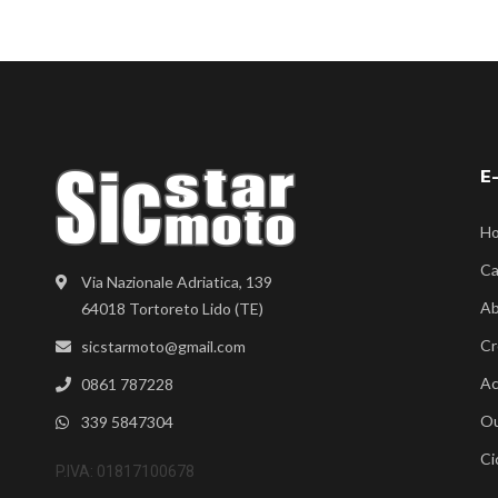
E
H
Ca
Via Nazionale Adriatica, 139
Ab
64018 Tortoreto Lido (TE)
Cr
sicstarmoto@gmail.com
Ac
0861 787228
Ou
339 5847304
Ci
P.IVA: 01817100678