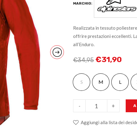
MARCHIO:
Realizzata in tessuto poliestere
offrire prestazioni eccellenti. 
all’Enduro.
€
31,90
€
34,95
S
M
L
-
+
A
Aggiungi alla lista dei desid