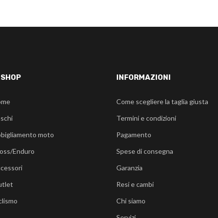
-SHOP
INFORMAZIONI
ome
Come scegliere la taglia giusta
schi
Termini e condizioni
bigliamento moto
Pagamento
oss/Enduro
Spese di consegna
cessori
Garanzia
tlet
Resi e cambi
clismo
Chi siamo
Servizi