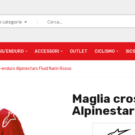
e categorie
SS/ENDURO
ACCESSORI
OUTLET
CICLISMO
SIC
-enduro Alpinestars Fluid Narin Rosso
Maglia cr
Alpinestar