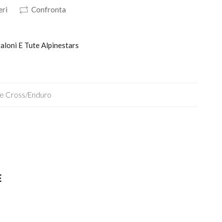
eri
Confronta
taloni E Tute Alpinestars
ie Cross/enduro
E