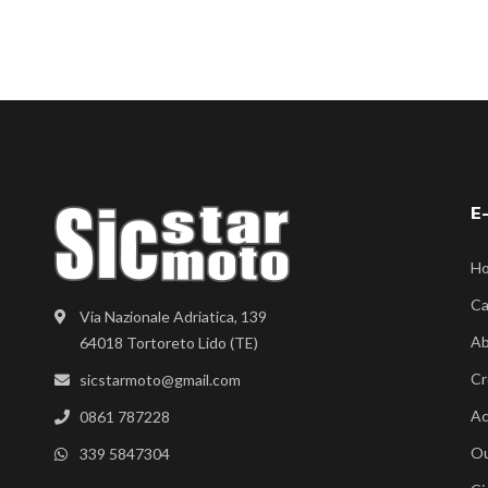
E
H
Ca
Via Nazionale Adriatica, 139
Ab
64018 Tortoreto Lido (TE)
Cr
sicstarmoto@gmail.com
Ac
0861 787228
Ou
339 5847304