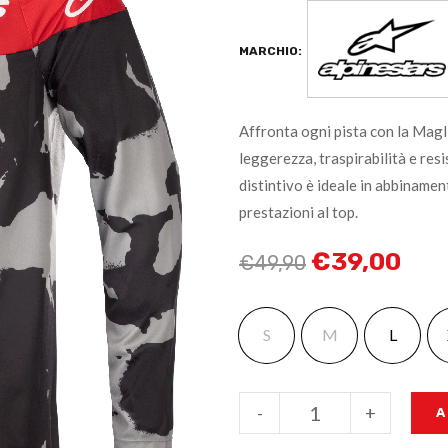
MARCHIO:
Affronta ogni pista con la Magl
leggerezza, traspirabilità e resi
distintivo è ideale in abbinamen
prestazioni al top.
€
39,00
€
49,90
S
M
L
-
+
A