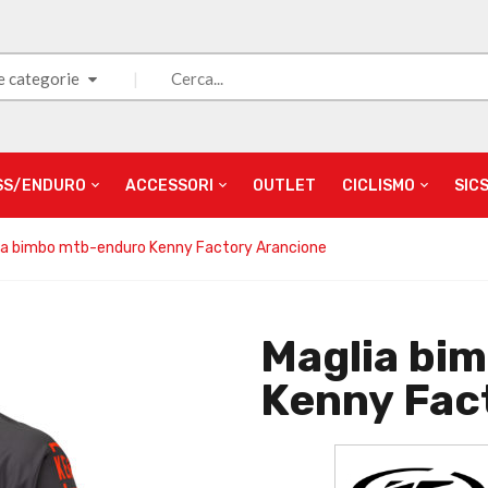
e categorie
SS/ENDURO
ACCESSORI
OUTLET
CICLISMO
SIC
ia bimbo mtb-enduro Kenny Factory Arancione
Maglia bi
Kenny Fac