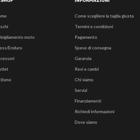
-SHOP
INFORMAZIONI
ome
Come scegliere la taglia giusta
schi
Termini e condizioni
bigliamento moto
Pagamento
oss/Enduro
Spese di consegna
cessori
Garanzia
tlet
Resi e cambi
clismo
Chi siamo
Servizi
Finanziamenti
Richiedi informazioni
Dove siamo