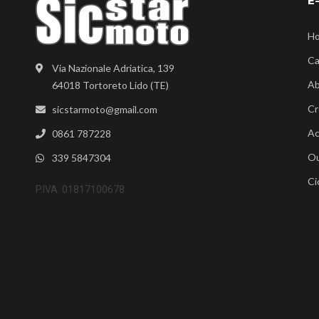
E
H
Ca
Via Nazionale Adriatica, 139
Ab
64018 Tortoreto Lido (TE)
Cr
sicstarmoto@gmail.com
Ac
0861 787228
Ou
339 5847304
Ci
P.IVA: 01817100678