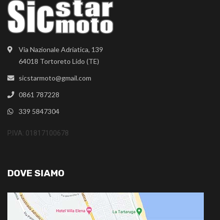
Via Nazionale Adriatica, 139
64018 Tortoreto Lido (TE)
sicstarmoto@gmail.com
0861 787228
339 5847304
P.IVA: 01817100678
DOVE SIAMO