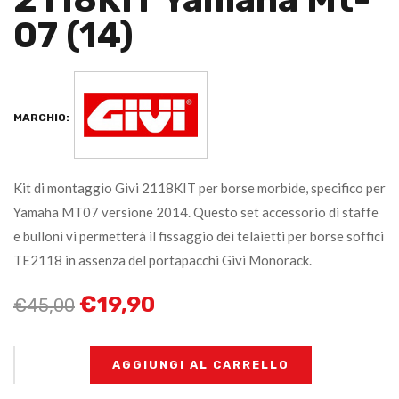
07 (14)
MARCHIO:
Kit di montaggio Givi 2118KIT per borse morbide, specifico per
Yamaha MT07 versione 2014. Questo set accessorio di staffe
e bulloni vi permetterà il fissaggio dei telaietti per borse soffici
TE2118 in assenza del portapacchi Givi Monorack.
€
19,90
€
45,00
+
-
AGGIUNGI AL CARRELLO