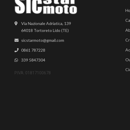
H
Ca
Via Nazionale Adriatica, 139
Ab
64018 Tortoreto Lido (TE)
Cr
sicstarmoto@gmail.com
Ac
0861 787228
Ou
339 5847304
Ci
P.IVA: 01817100678