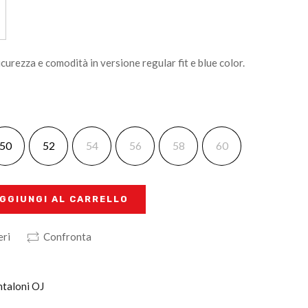
curezza e comodità in versione regular fit e blue color.
50
52
54
56
58
60
GGIUNGI AL CARRELLO
eri
Confronta
ntaloni OJ