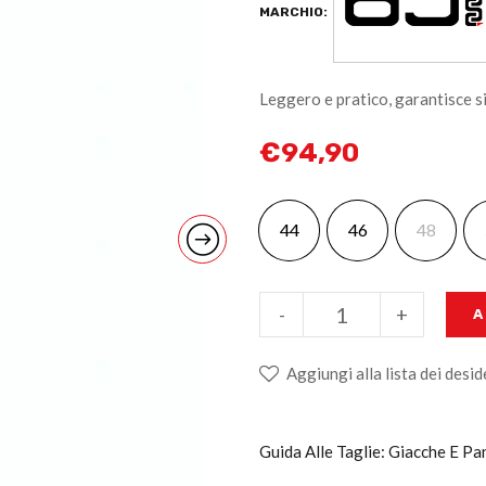
MARCHIO:
Leggero e pratico, garantisce si
€
94,90
44
46
48
-
+
A
Aggiungi alla lista dei desid
Guida Alle Taglie: Giacche E Pa