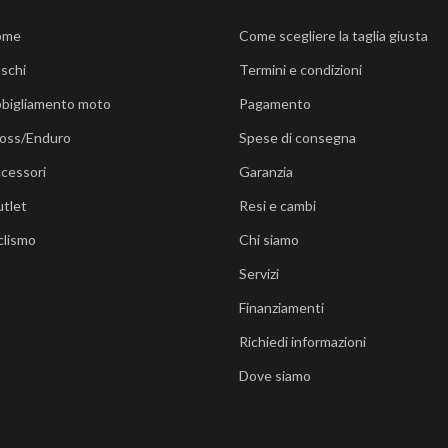
ome
Come scegliere la taglia giusta
schi
Termini e condizioni
bigliamento moto
Pagamento
oss/Enduro
Spese di consegna
cessori
Garanzia
tlet
Resi e cambi
clismo
Chi siamo
Servizi
Finanziamenti
Richiedi informazioni
Dove siamo