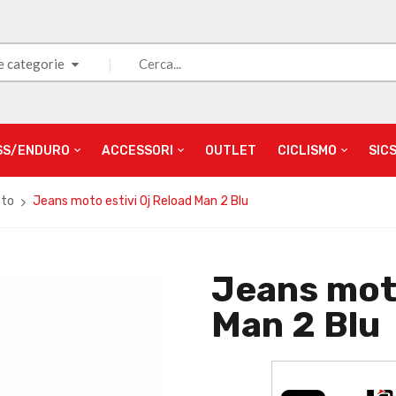
e categorie
SS/ENDURO
ACCESSORI
OUTLET
CICLISMO
SIC
oto
Jeans moto estivi Oj Reload Man 2 Blu
Jeans moto
Man 2 Blu