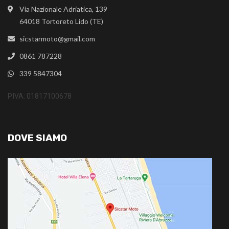
Via Nazionale Adriatica, 139
64018 Tortoreto Lido (TE)
sicstarmoto@gmail.com
0861 787228
339 5847304
P.IVA: 01817100678
DOVE SIAMO