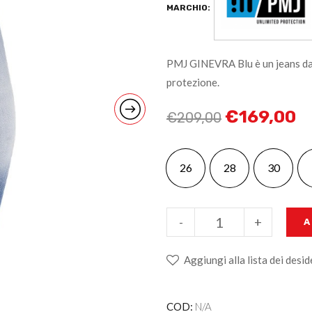
MARCHIO:
PMJ GINEVRA Blu è un jeans da
protezione.
€
169,00
€
209,00
26
28
30
-
+
A
Aggiungi alla lista dei desid
COD:
N/A