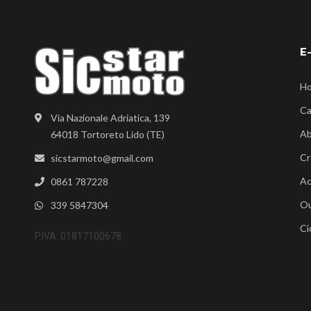
E
H
Ca
Via Nazionale Adriatica, 139
Ab
64018 Tortoreto Lido (TE)
Cr
sicstarmoto@gmail.com
Ac
0861 787228
Ou
339 5847304
Ci
P.IVA: 01817100678