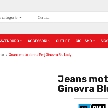
e categorie
SS/ENDURO
ACCESSORI
OUTLET
CICLISMO
SIC
oto
Jeans moto donna Pmj Ginevra Blu Lady
Jeans mot
Ginevra Bl