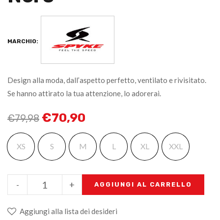
MARCHIO:
Design alla moda, dall’aspetto perfetto, ventilato e rivisitato.
Se hanno attirato la tua attenzione, lo adorerai.
€
70,90
€
79,98
XS
S
M
L
XL
XXL
-
+
AGGIUNGI AL CARRELLO
Aggiungi alla lista dei desideri