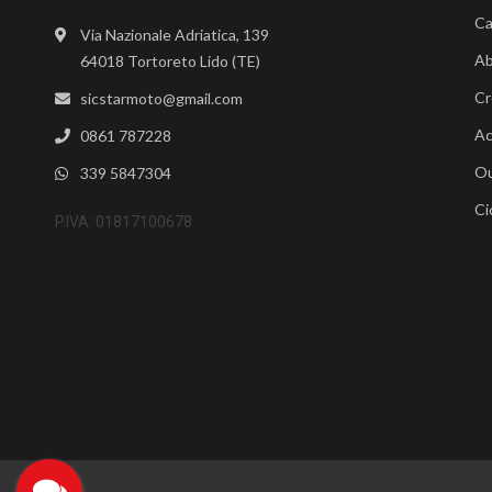
Ca
Via Nazionale Adriatica, 139
Ab
64018 Tortoreto Lido (TE)
Cr
sicstarmoto@gmail.com
Ac
0861 787228
Ou
339 5847304
Ci
P.IVA: 01817100678