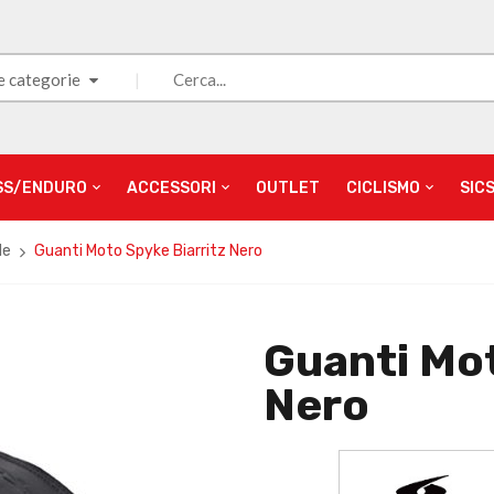
e categorie
SS/ENDURO
ACCESSORI
OUTLET
CICLISMO
SIC
le
Guanti Moto Spyke Biarritz Nero
Guanti Mot
Nero