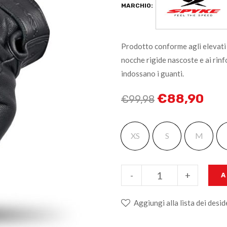
MARCHIO:
Prodotto conforme agli elevati s
nocche rigide nascoste e ai rinfo
indossano i guanti.
€
88,90
€
99,98
XS
S
M
-
+
A
Aggiungi alla lista dei desid