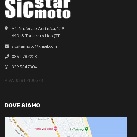
Via Nazionale Adriatica, 139
64018 Tortoreto Lido (TE)
sicstarmoto@gmail.com
0861 787228
339 5847304
P.IVA: 01817100678
DOVE SIAMO