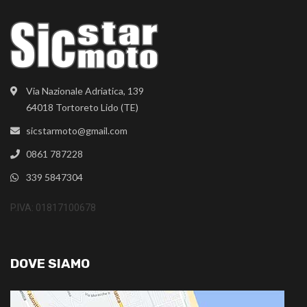
Via Nazionale Adriatica, 139
64018 Tortoreto Lido (TE)
sicstarmoto@gmail.com
0861 787228
339 5847304
P.IVA: 01817100678
DOVE SIAMO