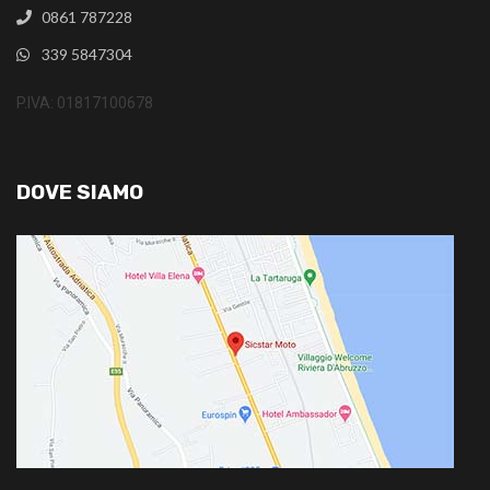
0861 787228
339 5847304
P.IVA: 01817100678
DOVE SIAMO