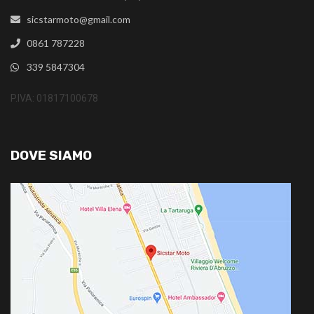
sicstarmoto@gmail.com
0861 787228
339 5847304
P.IVA: 01817100678
DOVE SIAMO