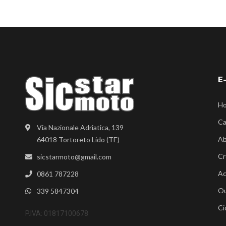
E
H
Ca
Via Nazionale Adriatica, 139
Ab
64018 Tortoreto Lido (TE)
Cr
sicstarmoto@gmail.com
Ac
0861 787228
Ou
339 5847304
Ci
P.IVA: 01817100678