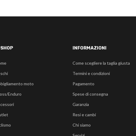
-SHOP
INFORMAZIONI
ome
Come scegliere la taglia giusta
schi
Termini e condizioni
bigliamento moto
Pagamento
oss/Enduro
Spese di consegna
cessori
Garanzia
tlet
Resi e cambi
clismo
Chi siamo
Servizi