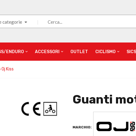
e categorie
SS/ENDURO
ACCESSORI
OUTLET
CICLISMO
SIC
Oj Kiss
Guanti mot
MARCHIO: