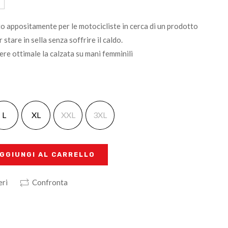
o appositamente per le motocicliste in cerca di un prodotto
 stare in sella senza soffrire il caldo.
ere ottimale la calzata su mani femminili
L
XL
XXL
3XL
GGIUNGI AL CARRELLO
eri
Confronta