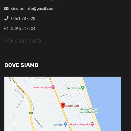
sicstarmoto@gmail.com
0861 787228
339 5847304
P.IVA: 01817100678
DOVE SIAMO