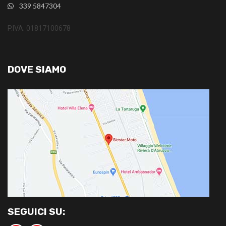
339 5847304
P.IVA: 01817100678
DOVE SIAMO
SEGUICI SU: